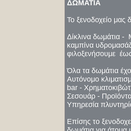
ΔΩΜΑΤΙΑ
Το ξενοδοχείο μας δ
Δίκλινα δωμάτια -
καμπίνα υδρομασάζ
φιλοξενήσουμε έω
Όλα τα δωμάτια έχο
Αυτόνομο κλιματισμ
bar - Χρηματοκιβώτ
Σεσουάρ - Προϊόντα
Υπηρεσία πλυντηρίο
Επίσης το ξενοδοχεί
δωμάτια για άτομα μ